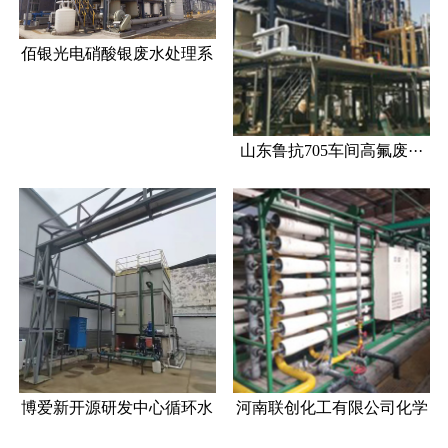
佰银光电硝酸银废水处理系
···
山东鲁抗705车间高氟废···
博爱新开源研发中心循环水
河南联创化工有限公司化学
···
···